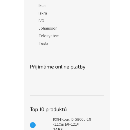
Ikusi
Iskra
IVO
Johansson
Telesystem
Tesla
Přijímáme online platby
Top 10 produktů
KX84 Koax. DIGI90Cu 6.8
-1.1Cu/1Al+120Al
14 Kč