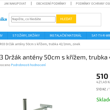
JAK NAKUPOVAT
OBCHODNÍ PODMÍNKY
PODMÍNKY OCHRANY OS
HLEDAT
NV
STOŽÁRY, DRŽÁKY
INSTALAČNÍ MATERIÁL
SAT-TV-R-WI
R03 Držák antény 50cm s křížem, trubka 42/2mm, zinek
3 Držák antény 50cm s křížem, trubka
né
noceno
Podrobnosti hodnocení
ní
510
u
421,49 K
Měrná
510 Kč / 
cena:
ek.
Skla