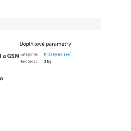
Doplňkové parametry
FM a GSM
Kategorie
:
Držáky na zeď
Hmotnost
:
2 kg
 o