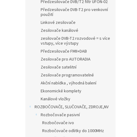
n
Předzesilovače DVB/T2 filtr UFON-02
e
Předzesilovače DVB-T2 pro venkovní
l
použití
Linkové zesilovače
Zesilovače kanálové
zesilovače DVB-T2 rozvodové = s více
vstupy, více výstupy
Předzesilovače FMII+DAB
Zesilovače pro AUTORADIA
Zesilovače satelitní
Zesilovače programovatelné
Akční nabídka , výhodná balení
Ekonomické komplety
Kanálové vložky
ROZBOČOVAČE, SLUČOVAČE, ZDROJE,NV
Rozbočovače pasivní
Rozbočovače ivo
Rozbočovače odlitky do 1000MHz