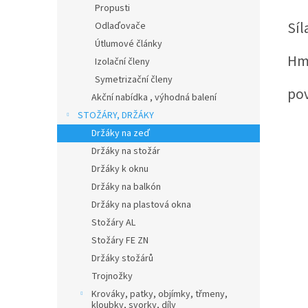
Propusti
Síl
Odlaďovače
Útlumové články
Hm
Izolační členy
Symetrizační členy
pov
Akční nabídka , výhodná balení
STOŽÁRY, DRŽÁKY
Držáky na zeď
Držáky na stožár
Držáky k oknu
Držáky na balkón
Držáky na plastová okna
Stožáry AL
Stožáry FE ZN
Držáky stožárů
Trojnožky
Krováky, patky, objímky, třmeny,
kloubky, svorky, díly