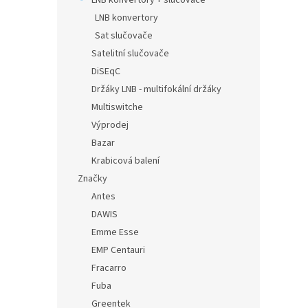
LNB konvertory + slučovače
LNB konvertory
Sat slučovače
Satelitní slučovače
DiSEqC
Držáky LNB - multifokální držáky
Multiswitche
Výprodej
Bazar
Krabicová balení
Značky
Antes
DAWIS
Emme Esse
EMP Centauri
Fracarro
Fuba
Greentek