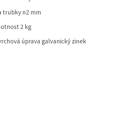
a trubky n2 mm
otnost 2 kg
rchová úprava galvanický zinek