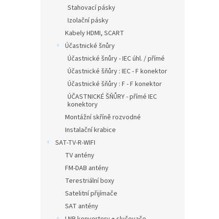
Stahovací pásky
Izolační pásky
Kabely HDMI, SCART
Účastnické šnůry
Účastnické šnůry - IEC úhl. / přímé
Účastnické šňůry : IEC - F konektor
Účastnické šňůry : F - F konektor
ÚČASTNICKÉ ŠŇŮRY - přímé IEC
konektory
Montážní skříně rozvodné
Instalační krabice
SAT-TV-R-WIFI
TV antény
FM-DAB antény
Terestriální boxy
Satelitní přijímače
SAT antény