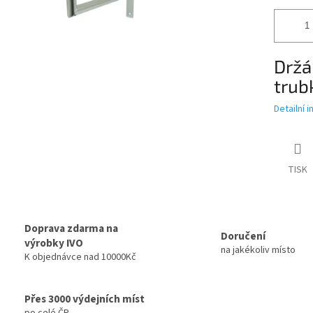
Držá
trub
Detailní 
TISK
Doprava zdarma na
Doručení
výrobky IVO
na jakékoliv místo
K objednávce nad 10000Kč
Přes 3000 výdejních míst
po celé ČR