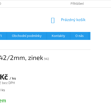
OBNÍCH ÚDAJŮ
Přihlášení
NÁKUPNÍ
Prázdný košík
KOŠÍK
FI
Obchodní podmínky
Kontakty
O nás
Návody
 42/2mm, zinek
942
 Kč
/ ks
č bez DPH
1 ks
dem