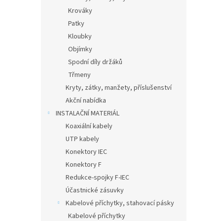
Krováky
Patky
Kloubky
Objímky
Spodní díly držáků
Třmeny
Kryty, zátky, manžety, příslušenství
Akční nabídka
INSTALAČNÍ MATERIÁL
Koaxiální kabely
UTP kabely
Konektory IEC
Konektory F
Redukce-spojky F-IEC
Účastnické zásuvky
Kabelové příchytky, stahovací pásky
Kabelové příchytky