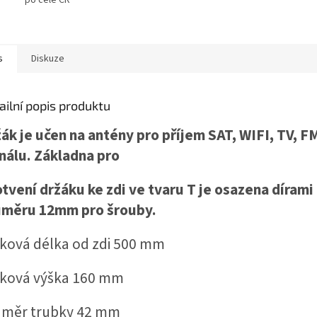
s
Diskuze
ailní popis produktu
ák je učen na antény pro příjem SAT, WIFI, TV, 
nálu. Základna pro
tvení držáku ke zdi ve tvaru T je osazena dírami
ůměru 12mm pro šrouby.
ková délka od zdi 500 mm
lková výška 160 mm
ůměr trubky 42 mm