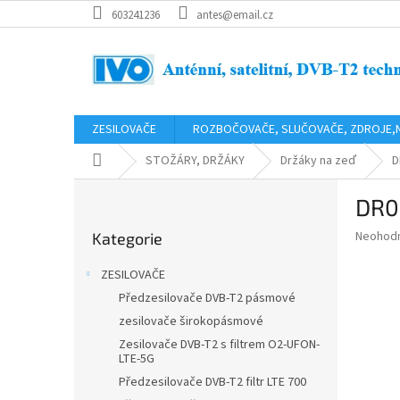
Přejít
603241236
antes@email.cz
na
obsah
ZESILOVAČE
ROZBOČOVAČE, SLUČOVAČE, ZDROJE,
Domů
STOŽÁRY, DRŽÁKY
Držáky na zeď
D
P
DR0
o
Přeskočit
s
Průměr
Neohod
Kategorie
kategorie
t
hodnoce
r
produkt
ZESILOVAČE
a
je
Předzesilovače DVB-T2 pásmové
0,0
n
z
zesilovače širokopásmové
n
5
í
Zesilovače DVB-T2 s filtrem O2-UFON-
hvězdič
LTE-5G
p
Předzesilovače DVB-T2 filtr LTE 700
a