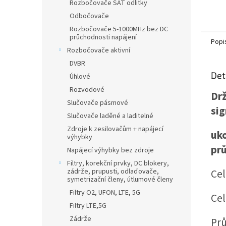
Rozbočovače SAT odlitky
Odbočovače
Rozbočovače 5-1000MHz bez DC
průchodnosti napájení
Popi
Rozbočovače aktivní
DVBR
Det
Úhlové
Rozvodové
Drž
Slučovače pásmové
sig
Slučovače laděné a laditelné
Zdroje k zesilovačům + napájecí
uko
výhybky
pr
Napájecí výhybky bez zdroje
Filtry, korekční prvky, DC blokery,
zádrže, prupusti, odlaďovače,
Cel
symetrizační členy, útlumové členy
Filtry O2, UFON, LTE, 5G
Ce
Filtry LTE,5G
Zádrže
Pr