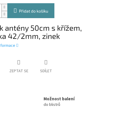
Přidat do košíku
k antény 50cm s křížem,
ka 42/2mm, zinek
informace
ZEPTAT SE
SDÍLET
Možnost balení
do blistrů