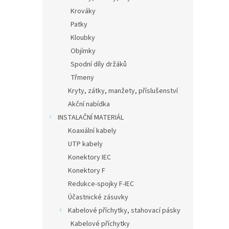
Krováky
Patky
Kloubky
Objímky
Spodní díly držáků
Třmeny
Kryty, zátky, manžety, příslušenství
Akční nabídka
INSTALAČNÍ MATERIÁL
Koaxiální kabely
UTP kabely
Konektory IEC
Konektory F
Redukce-spojky F-IEC
Účastnické zásuvky
Kabelové příchytky, stahovací pásky
Kabelové příchytky