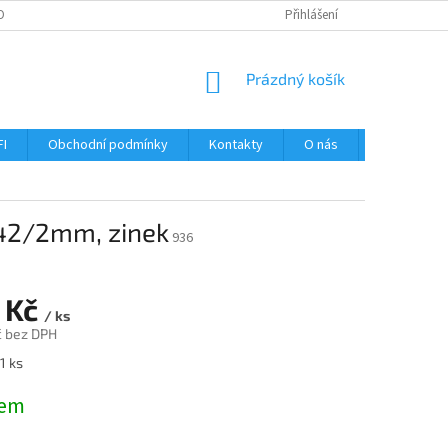
OBNÍCH ÚDAJŮ
Přihlášení
NÁKUPNÍ
Prázdný košík
KOŠÍK
FI
Obchodní podmínky
Kontakty
O nás
Návody
 42/2mm, zinek
936
 Kč
/ ks
č bez DPH
1 ks
dem