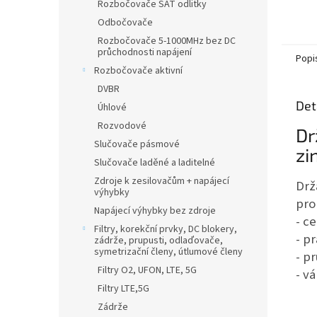
Rozbočovače SAT odlitky
Odbočovače
Rozbočovače 5-1000MHz bez DC
průchodnosti napájení
Popi
Rozbočovače aktivní
DVBR
Det
Úhlové
Rozvodové
Dr
Slučovače pásmové
zi
Slučovače laděné a laditelné
Zdroje k zesilovačům + napájecí
Drž
výhybky
pro
Napájecí výhybky bez zdroje
- c
Filtry, korekční prvky, DC blokery,
- p
zádrže, prupusti, odlaďovače,
symetrizační členy, útlumové členy
- p
Filtry O2, UFON, LTE, 5G
- v
Filtry LTE,5G
Zádrže