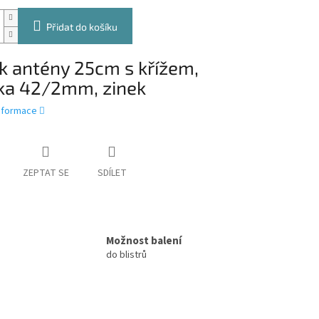
Přidat do košíku
k antény 25cm s křížem,
ka 42/2mm, zinek
informace
ZEPTAT SE
SDÍLET
Možnost balení
do blistrů