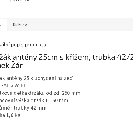
s
Diskuze
ailní popis produktu
žák antény 25cm s křížem, trubka 42
nek Žár
ák antény 25 k uchycení na zeď
 SAT a WIFI
elková délka držáku od zdi 250 mm
racovní výška držáku 160 mm
růměr trubky 42 mm
áha 1,6 kg