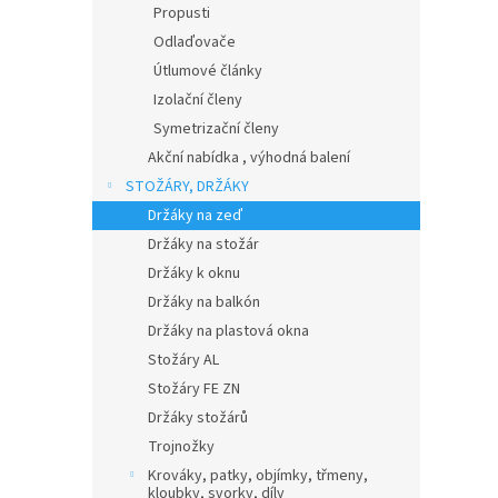
Propusti
Odlaďovače
Útlumové články
Izolační členy
Symetrizační členy
Akční nabídka , výhodná balení
STOŽÁRY, DRŽÁKY
Držáky na zeď
Držáky na stožár
Držáky k oknu
Držáky na balkón
Držáky na plastová okna
Stožáry AL
Stožáry FE ZN
Držáky stožárů
Trojnožky
Krováky, patky, objímky, třmeny,
kloubky, svorky, díly