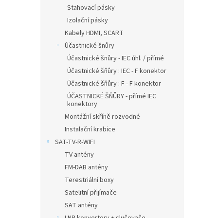
Stahovací pásky
Izolační pásky
Kabely HDMI, SCART
Účastnické šnůry
Účastnické šnůry - IEC úhl. / přímé
Účastnické šňůry : IEC - F konektor
Účastnické šňůry : F - F konektor
ÚČASTNICKÉ ŠŇŮRY - přímé IEC
konektory
Montážní skříně rozvodné
Instalační krabice
SAT-TV-R-WIFI
TV antény
FM-DAB antény
Terestriální boxy
Satelitní přijímače
SAT antény