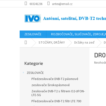
Přejít
603241236
antes@email.cz
na
obsah
ZESILOVAČE
ROZBOČOVAČE, SLUČOVAČE, ZDROJE,
Domů
STOŽÁRY, DRŽÁKY
Držáky na zeď
D
P
DR0
o
Přeskočit
s
Průměr
Neohod
Kategorie
kategorie
t
hodnoce
r
produkt
ZESILOVAČE
a
je
Předzesilovače DVB-T2 pásmové
0,0
n
z
zesilovače širokopásmové
n
5
í
Zesilovače DVB-T2 s filtrem O2-UFON-
hvězdič
LTE-5G
p
Předzesilovače DVB-T2 filtr LTE 700
a