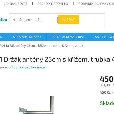
JAK NAKUPOVAT
OBCHODNÍ PODMÍNKY
PODMÍNKY OCHRANY OS
HLEDAT
NV
STOŽÁRY, DRŽÁKY
INSTALAČNÍ MATERIÁL
SAT-TV-R-WI
R01 Držák antény 25cm s křížem, trubka 42/2mm, zinek
1 Držák antény 25cm s křížem, trubka
né
noceno
Podrobnosti hodnocení
ní
450
u
371,90 K
Měrná
450 Kč / 
cena:
ek.
Skla