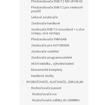
n
Předzesilovače DVB/T2 filtr UFON-02
e
Předzesilovače DVB-T2 pro venkovní
l
použití
Linkové zesilovače
Zesilovače kanálové
zesilovače DVB-T2 rozvodové = s více
vstupy, více výstupy
Předzesilovače FMII+DAB
Zesilovače pro AUTORADIA
Zesilovače satelitní
Zesilovače programovatelné
Akční nabídka , výhodná balení
Ekonomické komplety
Kanálové vložky
ROZBOČOVAČE, SLUČOVAČE, ZDROJE,NV
Rozbočovače pasivní
Rozbočovače ivo
Rozbočovače odlitky do 1000MHz