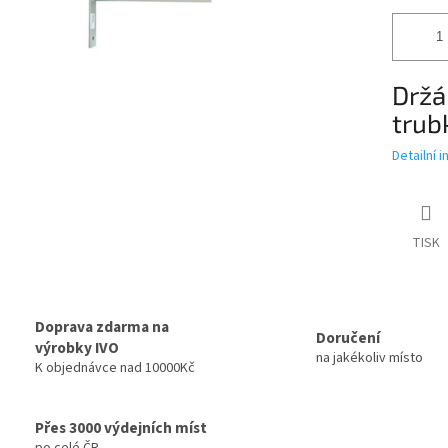
Držá
trub
Detailní 
TISK
Doprava zdarma na
Doručení
výrobky IVO
na jakékoliv místo
K objednávce nad 10000Kč
Přes 3000 výdejních míst
po celé ČR