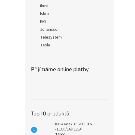
Ikusi
Iskra
IVO
Johansson
Telesystem
Tesla
Přijímáme online platby
Top 10 produktů
KX84 Koax. DIGI90Cu 6.8
-1.1Cu/1Al+120Al
14 Kč