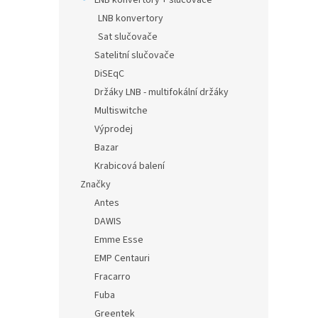
LNB konvertory + slučovače
LNB konvertory
Sat slučovače
Satelitní slučovače
DiSEqC
Držáky LNB - multifokální držáky
Multiswitche
Výprodej
Bazar
Krabicová balení
Značky
Antes
DAWIS
Emme Esse
EMP Centauri
Fracarro
Fuba
Greentek