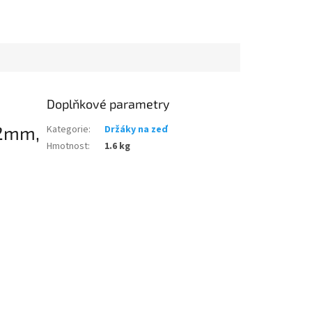
Doplňkové parametry
/2mm,
Kategorie
:
Držáky na zeď
Hmotnost
:
1.6 kg