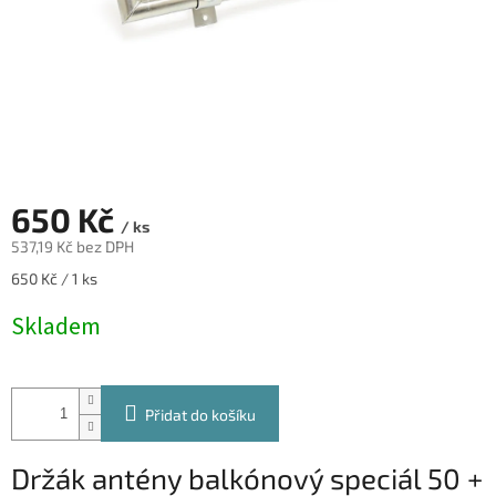
650 Kč
/ ks
537,19 Kč bez DPH
Měrná
650 Kč / 1 ks
cena:
Skladem
Přidat do košíku
Držák antény balkónový speciál 50 +