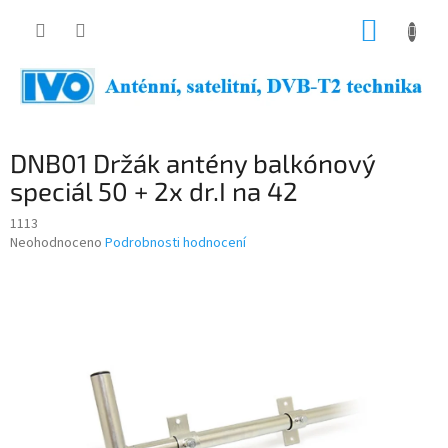
Přejít
NÁKUP
na
obsah
KOŠÍK
DNB01 Držák antény balkónový
speciál 50 + 2x dr.I na 42
1113
Průměrné
Neohodnoceno
Podrobnosti hodnocení
hodnocení
produktu
je
0,0
z
5
hvězdiček.