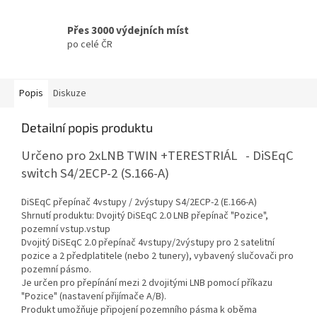
Přes 3000 výdejních míst
po celé ČR
Popis
Diskuze
Detailní popis produktu
Určeno pro 2xLNB TWIN +TERESTRIÁL - DiSEqC
switch S4/2ECP-2 (S.166-A)
DiSEqC přepínač 4vstupy / 2výstupy S4/2ECP-2 (E.166-A)
Shrnutí produktu: Dvojitý DiSEqC 2.0 LNB přepínač "Pozice",
pozemní vstup.vstup
Dvojitý DiSEqC 2.0 přepínač 4vstupy/2výstupy pro 2 satelitní
pozice a 2 předplatitele (nebo 2 tunery), vybavený slučovači pro
pozemní pásmo.
Je určen pro přepínání mezi 2 dvojitými LNB pomocí příkazu
"Pozice" (nastavení přijímače A/B).
Produkt umožňuje připojení pozemního pásma k oběma