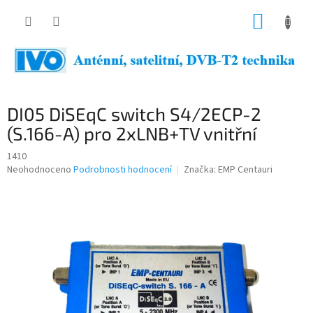
Přejít
NÁKUP
na
obsah
KOŠÍK
DI05 DiSEqC switch S4/2ECP-2
(S.166-A) pro 2xLNB+TV vnitřní
1410
Průměrné
Neohodnoceno
Podrobnosti hodnocení
Značka:
EMP Centauri
hodnocení
produktu
je
0,0
z
5
hvězdiček.