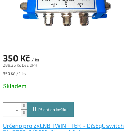
350 Kč
/ ks
289,26 Kč bez DPH
Měrná
350 Kč / 1 ks
cena:
Skladem
Přidat do košíku
Určeno pro 2xLNB TWIN +TER - DiSEqC switch