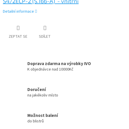
S4/2ECP-2 (S.166-A) - vnitřní
Detailní informace
ZEPTAT SE
SDÍLET
Doprava zdarma na výrobky IVO
K objednávce nad 10000Kč
Doručení
na jakékoliv místo
Možnost balení
do blistrů