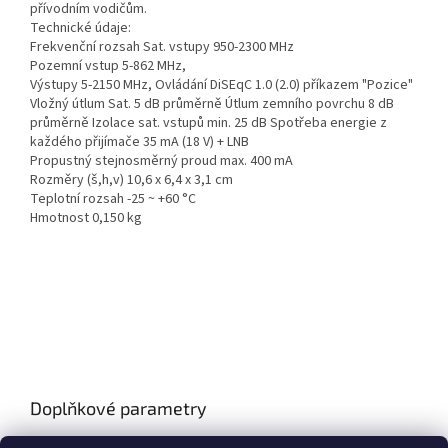
přívodním vodičům.
Technické údaje:
Frekvenční rozsah Sat.
vstupy 950-2300 MHz
Pozemní vstup 5-862 MHz,
Výstupy 5-2150 MHz, Ovládání DiSEqC 1.0 (2.0) příkazem "Pozice"
Vložný útlum Sat. 5 dB průměrně Útlum zemního povrchu 8 dB
průměrně Izolace sat. vstupů min. 25 dB Spotřeba energie z
každého přijímače 35 mA (18 V) + LNB
Propustný stejnosměrný proud max. 400 mA
Rozměry (š,h,v) 10,6 x 6,4 x 3,1 cm
Teplotní rozsah -25 ~ +60 °C
Hmotnost 0,150 kg
Doplňkové parametry
Kategorie
:
DiSEqC