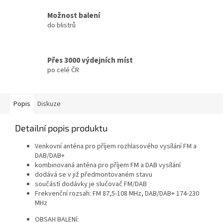
Možnost balení
do blistrů
Přes 3000 výdejních míst
po celé ČR
Popis
Diskuze
Detailní popis produktu
Venkovní anténa pro příjem rozhlasového vysílání FM a
DAB
/DAB+
kombinovaná anténa pro příjem FM a
DAB
vysílání
dodává se v již předmontovaném stavu
součástí dodávky je slučovač FM/DAB
Frekvenční rozsah: FM 87,5-108 MHz,
DAB
/DAB+ 174-230
MHz
OBSAH
BALEN
í: