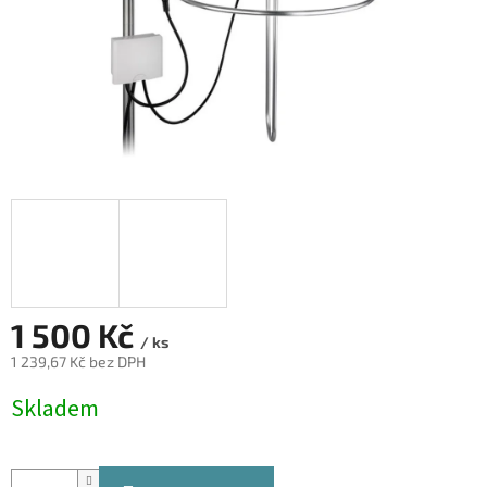
1 500 Kč
/ ks
1 239,67 Kč bez DPH
Měrná
Skladem
cena: