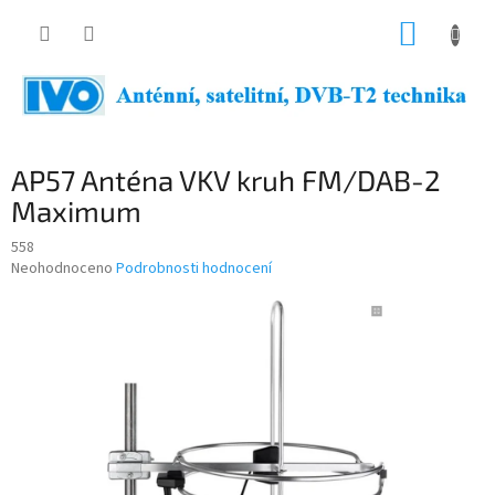
Přejít
NÁKUP
na
obsah
KOŠÍK
AP57 Anténa VKV kruh FM/DAB-2
Maximum
558
Průměrné
Neohodnoceno
Podrobnosti hodnocení
hodnocení
produktu
je
0,0
z
5
hvězdiček.