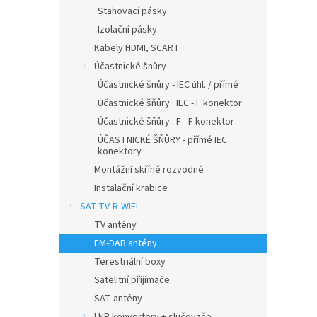
Stahovací pásky
Izolační pásky
Kabely HDMI, SCART
Účastnické šnůry
Účastnické šnůry - IEC úhl. / přímé
Účastnické šňůry : IEC - F konektor
Účastnické šňůry : F - F konektor
ÚČASTNICKÉ ŠŇŮRY - přímé IEC
konektory
Montážní skříně rozvodné
Instalační krabice
SAT-TV-R-WIFI
TV antény
FM-DAB antény
Terestriální boxy
Satelitní přijímače
SAT antény