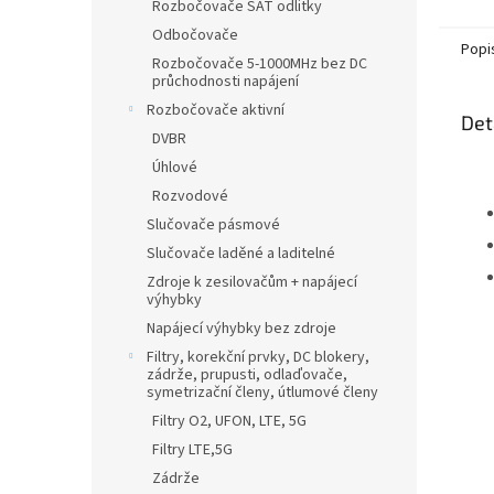
Rozbočovače SAT odlitky
Odbočovače
Popi
Rozbočovače 5-1000MHz bez DC
průchodnosti napájení
Rozbočovače aktivní
Det
DVBR
Úhlové
Rozvodové
Slučovače pásmové
Slučovače laděné a laditelné
Zdroje k zesilovačům + napájecí
výhybky
Napájecí výhybky bez zdroje
Filtry, korekční prvky, DC blokery,
zádrže, prupusti, odlaďovače,
symetrizační členy, útlumové členy
Filtry O2, UFON, LTE, 5G
Filtry LTE,5G
Zádrže