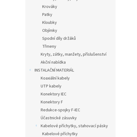
Krováky
Patky
Kloubky
Objímky
Spodní díly držáků
Třmeny
Kryty, zátky, manžety, příslušenství
Akční nabídka
INSTALAČNÍ MATERIÁL
Koaxiální kabely
UTP kabely
Konektory IEC
Konektory F
Redukce-spojky F-IEC
Účastnické zásuvky
Kabelové příchytky, stahovací pásky
Kabelové příchytky