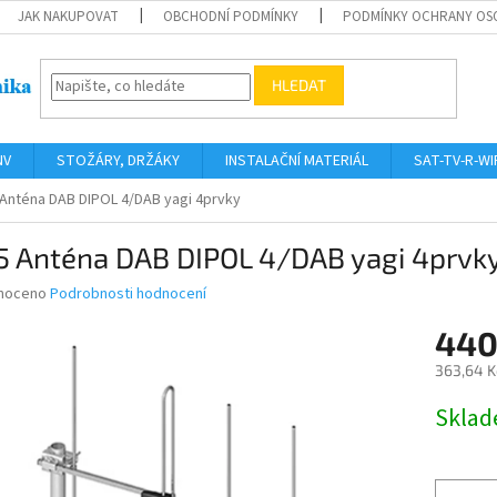
JAK NAKUPOVAT
OBCHODNÍ PODMÍNKY
PODMÍNKY OCHRANY OS
HLEDAT
NV
STOŽÁRY, DRŽÁKY
INSTALAČNÍ MATERIÁL
SAT-TV-R-WI
Anténa DAB DIPOL 4/DAB yagi 4prvky
5 Anténa DAB DIPOL 4/DAB yagi 4prvk
né
noceno
Podrobnosti hodnocení
ní
440
u
363,64 K
Měrná
Skla
cena:
ek.