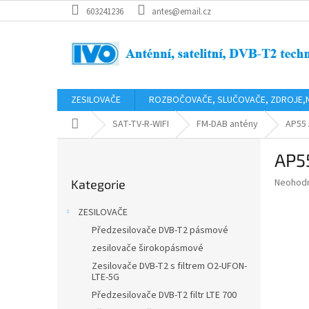
Přejít
603241236
antes@email.cz
na
obsah
ZESILOVAČE
ROZBOČOVAČE, SLUČOVAČE, ZDROJE,
Domů
SAT-TV-R-WIFI
FM-DAB antény
AP55 
P
AP5
o
Přeskočit
s
Průměr
Neohod
Kategorie
kategorie
t
hodnoce
r
produkt
ZESILOVAČE
a
je
Předzesilovače DVB-T2 pásmové
0,0
n
z
zesilovače širokopásmové
n
5
í
Zesilovače DVB-T2 s filtrem O2-UFON-
hvězdič
LTE-5G
p
Předzesilovače DVB-T2 filtr LTE 700
a