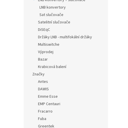
LNB konvertory + slučovače
LNB konvertory
Sat slučovače
Satelitní slučovače
DiSEqC
Držáky LNB - multifokální držáky
Multiswitche
Výprodej
Bazar
Krabicová balení
Značky
Antes
DAWIS
Emme Esse
EMP Centauri
Fracarro
Fuba
Greentek