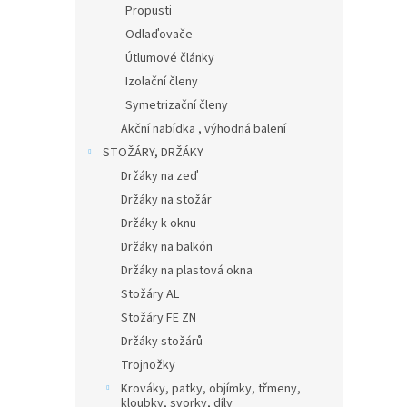
Propusti
Odlaďovače
Útlumové články
Izolační členy
Symetrizační členy
Akční nabídka , výhodná balení
STOŽÁRY, DRŽÁKY
Držáky na zeď
Držáky na stožár
Držáky k oknu
Držáky na balkón
Držáky na plastová okna
Stožáry AL
Stožáry FE ZN
Držáky stožárů
Trojnožky
Krováky, patky, objímky, třmeny,
kloubky, svorky, díly