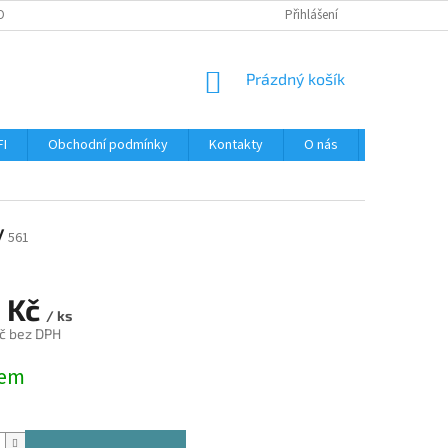
OBNÍCH ÚDAJŮ
Přihlášení
NÁKUPNÍ
Prázdný košík
KOŠÍK
FI
Obchodní podmínky
Kontakty
O nás
Návody
y
561
 Kč
/ ks
č bez DPH
dem