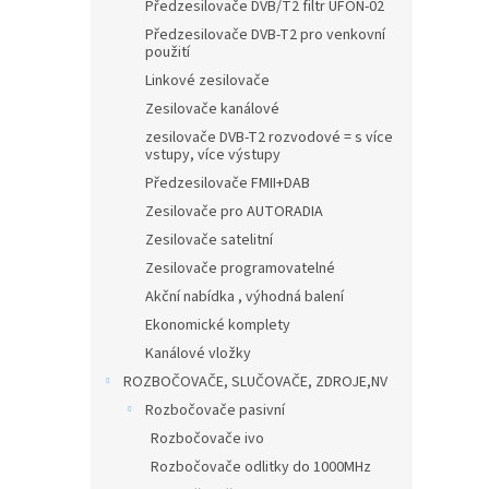
n
Předzesilovače DVB/T2 filtr UFON-02
e
Předzesilovače DVB-T2 pro venkovní
l
použití
Linkové zesilovače
Zesilovače kanálové
zesilovače DVB-T2 rozvodové = s více
vstupy, více výstupy
Předzesilovače FMII+DAB
Zesilovače pro AUTORADIA
Zesilovače satelitní
Zesilovače programovatelné
Akční nabídka , výhodná balení
Ekonomické komplety
Kanálové vložky
ROZBOČOVAČE, SLUČOVAČE, ZDROJE,NV
Rozbočovače pasivní
Rozbočovače ivo
Rozbočovače odlitky do 1000MHz