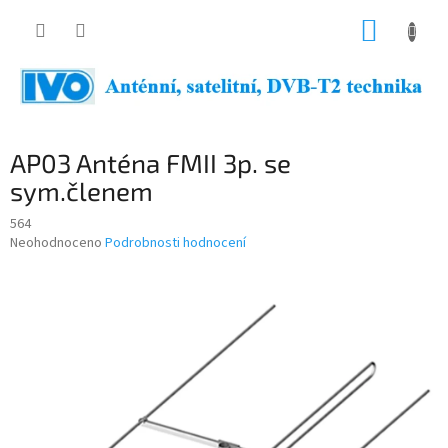
Přejít
NÁKUP
na
obsah
KOŠÍK
AP03 Anténa FMII 3p. se
sym.členem
564
Průměrné
Neohodnoceno
Podrobnosti hodnocení
hodnocení
produktu
je
0,0
z
5
hvězdiček.