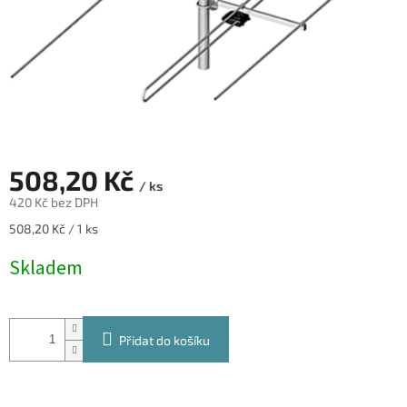
508,20 Kč
/ ks
420 Kč bez DPH
Měrná
508,20 Kč / 1 ks
cena:
Skladem
Přidat do košíku