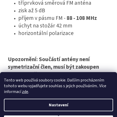
tříprvková směrová FM anténa
zisk až 5 dB
příjem v pásmu FM -
88 - 108 MHz
úchyt na stožár 42 mm
horizontální polarizace
Upozornění: Součástí antény není
symetrizační člen, musí být zakoupen
samostatně
Tento web používá soubory cookie. Dalším procházením
tohoto webu vyjadřujete souhlas s jejich používáním.. Více
informací
zde
.
Z
á
Nastavení
Vytvořil Shoptet
p
a